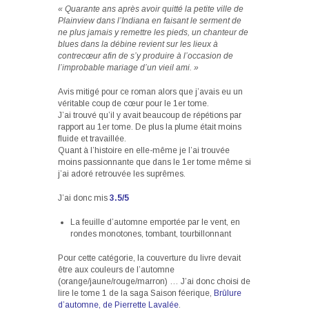
« Quarante ans après avoir quitté la petite ville de
Plainview dans l’Indiana en faisant le serment de
ne plus jamais y remettre les pieds, un chanteur de
blues dans la débine revient sur les lieux à
contrecœur afin de s’y produire à l’occasion de
l’improbable mariage d’un vieil ami. »
Avis mitigé pour ce roman alors que j’avais eu un
véritable coup de cœur pour le 1er tome.
J’ai trouvé qu’il y avait beaucoup de répétions par
rapport au 1er tome. De plus la plume était moins
fluide et travaillée.
Quant à l’histoire en elle-même je l’ai trouvée
moins passionnante que dans le 1er tome même si
j’ai adoré retrouvée les suprêmes.
J’ai donc mis
3.5/5
La feuille d’automne emportée par le vent, en
rondes monotones, tombant, tourbillonnant
Pour cette catégorie, la couverture du livre devait
être aux couleurs de l’automne
(orange/jaune/rouge/marron) … J’ai donc choisi de
lire le tome 1 de la saga Saison féerique,
Brûlure
d’automne, de Pierrette Lavalée
.