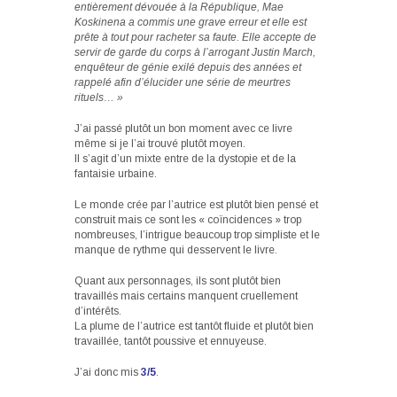
entièrement dévouée à la République, Mae
Koskinena a commis une grave erreur et elle est
prête à tout pour racheter sa faute. Elle accepte de
servir de garde du corps à l’arrogant Justin March,
enquêteur de génie exilé depuis des années et
rappelé afin d’élucider une série de meurtres
rituels… »
J’ai passé plutôt un bon moment avec ce livre
même si je l’ai trouvé plutôt moyen.
Il s’agit d’un mixte entre de la dystopie et de la
fantaisie urbaine.
Le monde crée par l’autrice est plutôt bien pensé et
construit mais ce sont les « coïncidences » trop
nombreuses, l’intrigue beaucoup trop simpliste et le
manque de rythme qui desservent le livre.
Quant aux personnages, ils sont plutôt bien
travaillés mais certains manquent cruellement
d’intérêts.
La plume de l’autrice est tantôt fluide et plutôt bien
travaillée, tantôt poussive et ennuyeuse.
J’ai donc mis
3/5
.