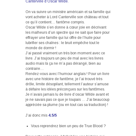
Canterville d’Oscar Wilde.
On va suivre un ministre américain et sa famille qui
vont acheter à Lord Canterville son château et tout
ce qu’il contient… fantôme compris.
Oscar Wilde s’en donne à cœur joie en décrivant
les malheurs d’un spectre qui ne sait que faire pour
effrayer une famille qui lui offre de l’huile pour
lubrifier ses chaînes : le bruit empêche tout le
monde de dormir !
J’ai passé vraiment un très bon moment avec ce
livre. J’ai toujours un peu de mal avec les livres
audio mais là ça ne m’a pas dérangé, bien au
contraire…
Rendez-vous avec l’humour anglais ! Pour un livre
avec une histoire de fantôme, je l’ai trouvé très
drôle, limite désopilant, tellement l’auteur s’amuse
à défaire les idées préconçues sur les fantômes.
Je n’avais jamais lu de livre d’oscar Wilde avant et
je ne savais pas ce que je loupais … J’ai beaucoup
appréciée sa plume (ou en tout cas sa traduction) !
J’ai donc mis
4.5/5
Vous reprendrez bien un peu de True Blood ?