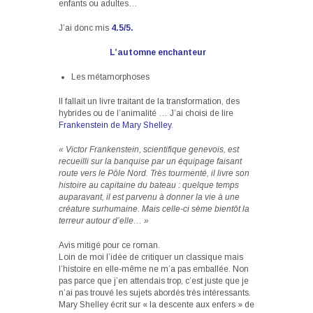
enfants ou adultes…
J’ai donc mis
4.5/5.
L’automne enchanteur
Les métamorphoses
Il fallait un livre traitant de la transformation, des
hybrides ou de l’animalité … J’ai choisi de lire
Frankenstein de Mary Shelley
.
« Victor Frankenstein, scientifique genevois, est
recueilli sur la banquise par un équipage faisant
route vers le Pôle Nord. Très tourmenté, il livre son
histoire au capitaine du bateau : quelque temps
auparavant, il est parvenu à donner la vie à une
créature surhumaine. Mais celle-ci sème bientôt la
terreur autour d’elle… »
Avis mitigé pour ce roman.
Loin de moi l’idée de critiquer un classique mais
l’histoire en elle-même ne m’a pas emballée. Non
pas parce que j’en attendais trop, c’est juste que je
n’ai pas trouvé les sujets abordés très intéressants.
Mary Shelley écrit sur « la descente aux enfers » de