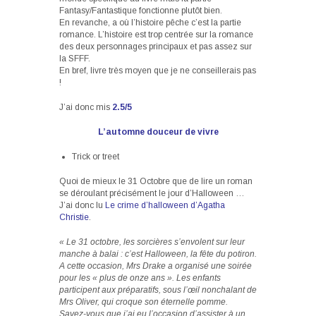
Fantasy/Fantastique fonctionne plutôt bien.
En revanche, a où l’histoire pêche c’est la partie
romance. L’histoire est trop centrée sur la romance
des deux personnages principaux et pas assez sur
la SFFF.
En bref, livre très moyen que je ne conseillerais pas
!
J’ai donc mis
2.5/5
L’automne douceur de vivre
Trick or treet
Quoi de mieux le 31 Octobre que de lire un roman
se déroulant précisément le jour d’Halloween …
J’ai donc lu
Le crime d’halloween d’Agatha
Christie
.
« Le 31 octobre, les sorcières s’envolent sur leur
manche à balai : c’est Halloween, la fête du potiron.
A cette occasion, Mrs Drake a organisé une soirée
pour les « plus de onze ans ». Les enfants
participent aux préparatifs, sous l’œil nonchalant de
Mrs Oliver, qui croque son éternelle pomme.
Savez-vous que j’ai eu l’occasion d’assister à un