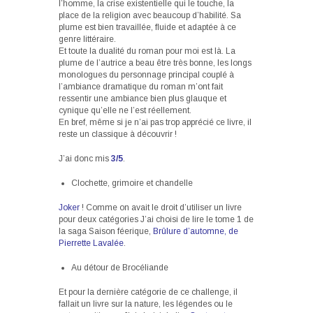
l’homme, la crise existentielle qui le touche, la
place de la religion avec beaucoup d’habilité. Sa
plume est bien travaillée, fluide et adaptée à ce
genre littéraire.
Et toute la dualité du roman pour moi est là. La
plume de l’autrice a beau être très bonne, les longs
monologues du personnage principal couplé à
l’ambiance dramatique du roman m’ont fait
ressentir une ambiance bien plus glauque et
cynique qu’elle ne l’est réellement.
En bref, même si je n’ai pas trop apprécié ce livre, il
reste un classique à découvrir !
J’ai donc mis
3/5
.
Clochette, grimoire et chandelle
Joker
! Comme on avait le droit d’utiliser un livre
pour deux catégories J’ai choisi de lire le tome 1 de
la saga Saison féerique,
Brûlure d’automne, de
Pierrette Lavalée
.
Au détour de Brocéliande
Et pour la dernière catégorie de ce challenge, il
fallait un livre sur la nature, les légendes ou le