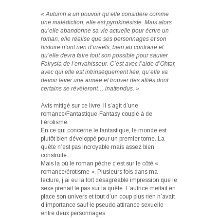
« Autumn a un pouvoir qu’elle considère comme
une malédiction, elle est pyrokinésiste. Mais alors
qu’elle abandonne sa vie actuelle pour écrire un
roman, elle réalise que ses personnages et son
histoire n’ont rien d’irréels, bien au contraire et
qu’elle devra faire tout son possible pour sauver
Fairysia de l’envahisseur. C’est avec l’aide d’Ohtar,
avec qui elle est intrinsèquement liée, qu’elle va
devoir lever une armée et trouver des alliés dont
certains se révèleront… inattendus. »
Avis mitigé sur ce livre. Il s’agit d’une
romance/Fantastique-Fantasy couplé à de
l’érotisme.
En ce qui concerne le fantastique, le monde est
plutôt bien développé pour un premier tome. La
quête n’est pas incroyable mais assez bien
construite.
Mais la où le roman pêche c’est sur le côté «
romance/érotisme ». Plusieurs fois dans ma
lecture, j’ai eu la fort désagréable impression que le
sexe prenait le pas sur la quête. L’autrice mettait en
place son univers et tout d’un coup plus rien n’avait
d’importance sauf le pseudo attirance sexuelle
entre deux personnages.