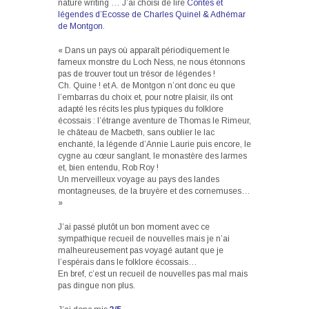
nature writing … J’ai choisi de lire
Contes et
légendes d’Ecosse de Charles Quinel & Adhémar
de Montgon
.
« Dans un pays où apparaît périodiquement le
fameux monstre du Loch Ness, ne nous étonnons
pas de trouver tout un trésor de légendes !
Ch. Quine ! et A. de Montgon n’ont donc eu que
l’embarras du choix et, pour notre plaisir, ils ont
adapté les récits les plus typiques du folklore
écossais : l’étrange aventure de Thomas le Rimeur,
le château de Macbeth, sans oublier le lac
enchanté, la légende d’Annie Laurie puis encore, le
cygne au cœur sanglant, le monastère des larmes
et, bien entendu, Rob Roy !
Un merveilleux voyage au pays des landes
montagneuses, de la bruyère et des cornemuses…
»
J’ai passé plutôt un bon moment avec ce
sympathique recueil de nouvelles mais je n’ai
malheureusement pas voyagé autant que je
l’espérais dans le folklore écossais…
En bref, c’est un recueil de nouvelles pas mal mais
pas dingue non plus.