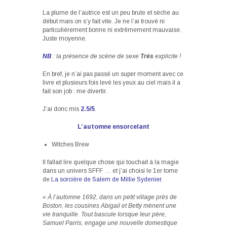
La plume de l’autrice est un peu brute et sèche au
début mais on s’y fait vite. Je ne l’ai trouvé ni
particulièrement bonne ni extrêmement mauvaise.
Juste moyenne.
NB
: la présence de scène de sexe
Très
explicite !
En bref, je n’ai pas passé un super moment avec ce
livre et plusieurs fois levé les yeux au ciel mais il a
fait son job : me divertir.
J’ai donc mis
2.5/5
.
L’automne ensorcelant
Witches Brew
Il fallait lire quelque chose qui touchait à la magie
dans un univers SFFF … et j’ai choisi le 1er tome
de
La sorcière de Salem de Millie Sydenier.
« À l’automne 1692, dans un petit village près de
Boston, les cousines Abigail et Betty mènent une
vie tranquille. Tout bascule lorsque leur père,
Samuel Parris, engage une nouvelle domestique