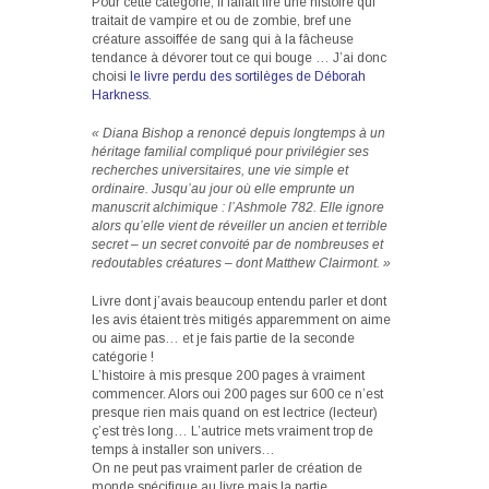
Pour cette catégorie, il fallait lire une histoire qui
traitait de vampire et ou de zombie, bref une
créature assoiffée de sang qui à la fâcheuse
tendance à dévorer tout ce qui bouge … J’ai donc
choisi
le livre perdu des sortilèges de Déborah
Harkness
.
« Diana Bishop a renoncé depuis longtemps à un
héritage familial compliqué pour privilégier ses
recherches universitaires, une vie simple et
ordinaire. Jusqu’au jour où elle emprunte un
manuscrit alchimique : l’Ashmole 782. Elle ignore
alors qu’elle vient de réveiller un ancien et terrible
secret – un secret convoité par de nombreuses et
redoutables créatures – dont Matthew Clairmont. »
Livre dont j’avais beaucoup entendu parler et dont
les avis étaient très mitigés apparemment on aime
ou aime pas… et je fais partie de la seconde
catégorie !
L’histoire à mis presque 200 pages à vraiment
commencer. Alors oui 200 pages sur 600 ce n’est
presque rien mais quand on est lectrice (lecteur)
ç’est très long… L’autrice mets vraiment trop de
temps à installer son univers…
On ne peut pas vraiment parler de création de
monde spécifique au livre mais la partie