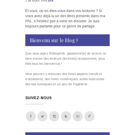
J’ai donc mis
3/5
.
Et vous, où en êtes-vous dans vos lectures ? Si
vous avez déjà lu un des titres présents dans ma
PAL, n’hésitez pas à venir en discuter. Je suis
toujours partante pour ce genre de partage.
Bienvenu sur le Blog !
Que vous soyez Bibliophile, passionné(e) de lecture ou
bien encore des lecteurs (lectrices) occasionnels, vous
êtes tous les bienvenus !
Vous pourrez y retrouver des livres papiers (neufs et
d’occasions), des livres numériques, audio mais aussi
des box livresques et un peu de Papèterie.
SUIVEZ-NOUS