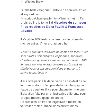
Witches Brew
Quelle belle catégorie : Histoire de sorcière d’hier
et aujourd’hui
(Historique/classique/féminin/féminisme) … J’ai
choisi de lire le tome 1 d’
Histoires du soir pour
filles rebelles de Elena Favilli & Francesca
Cavallo
.
Il s’agit de 100 destins de femmes héroïque du
monde entier, d’hier et d’aujourd’hui.
« Mieux que tous les livres de contes de fées : Elles
sont pirates, scientifiques, espionnes, sportives,
chanteuses, guerrières, reines, romancières…100
femmes aux vies extraordinaires qui brisent les
stéréotypes et encouragent filles et garçons à
suivre leurs rêves. »
J’ai adoré partir à la découverte de ces destins de
femmes surtout qu’en plus de la mini biographie
(page de gauche), il y a pour chaque femme une
illustration faite par une illustratrice différente pour
chaque modèle (page de droite).
En bref, c’est un très bel objet livre à mettre en
toutes les mains : masculines ou féminines,