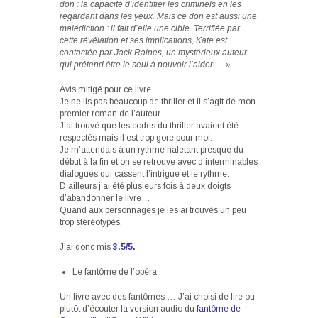
don : la capacité d’identifier les criminels en les
regardant dans les yeux. Mais ce don est aussi une
malédiction : il fait d’elle une cible. Terrifiée par
cette révélation et ses implications, Kate est
contactée par Jack Raines, un mystérieux auteur
qui prétend être le seul à pouvoir l’aider … »
Avis mitigé pour ce livre.
Je ne lis pas beaucoup de thriller et il s’agit de mon
premier roman de l’auteur.
J’ai trouvé que les codes du thriller avaient été
respectés mais il est trop gore pour moi.
Je m’attendais à un rythme haletant presque du
début à la fin et on se retrouve avec d’interminables
dialogues qui cassent l’intrigue et le rythme.
D’ailleurs j’ai été plusieurs fois à deux doigts
d’abandonner le livre…
Quand aux personnages je les ai trouvés un peu
trop stéréotypés.
J’ai donc mis
3.5/5.
Le fantôme de l’opéra
Un livre avec des fantômes … J’ai choisi de lire ou
plutôt d’écouter la version audio du
fantôme de