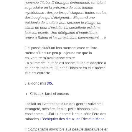
nommée Tituba. D’étranges événements semblent
se produire en la présence de cette femme
mystérieuse : des portes qui claquent toutes seules,
des bougies qui s’éteignent… Et quand une
épidémie de choléra vient secouer le village, un
climat de peur s’installe. La sorcellerie est dans
tous les esprits. Une délégation d’inquisiteurs
arrive à Salem et les arrestations commencent … »
J’ai passé plutôt un bon moment avec ce livre
même s’il est un peu plus jeunesse que la
couverture m’avait laissé croire.
La plume de l’autrice est bonne, fluide et adaptée à
ce genre littéraire. Quant à l’histoire en elle-même,
elle est correcte.
J’ai donc mis
3/5.
Cristaux, tarot et encens
Il fallait un livre traitant d’un des genres suivants :
étrangeté, mystère, freaks, petits frissons et/ou
ésotérisme … J’ai lu le tome 1 de la série l’ère des
miracles,
L’échiquier des dieux, de Richelle Mead
« Combattante invincible à la beauté surnaturelle et