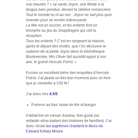
vrai meurtre ? » se vante Joyce, une fillette à la
langue bien pendue, devant la célèbre romancière.
Tout le monde lui rit au nez : Joyce ne sait plus quoi
inventer pour se rendre intéressante.
La fête est un succès, et les enfants font un
triomphe au jeu du Snapdragon qui clôt la
réception.
Tous les enfants ? C’est en rangeant la maison,
après le départ des invités, que l’on découvre le
cadavre de la petite Joyce dans la bibliothèque.
Bouleversée, Mrs Oliver fait aussitôt appel à son
ami, le grand Hercule Poirot. »
Encore un excellent tome des enquêtes d’hercule
Poirot. J’ai passé un très bon moment avec ce livre
que je conseille à 100 % !
J’ai donc mis
4.5/5
.
Pomme au four, tasse de thé et bougie
Il fallait lire un roman doudou, feel-good (ou
enfantin et/ou traitant des histoires de familles). J’ai
donc choisi
les suprêmes chantent le blues de
Edward Kelsey Moore
.